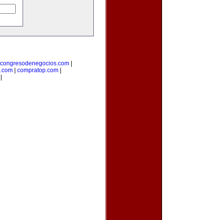
congresodenegocios.com
|
l.com
|
compratop.com
|
|