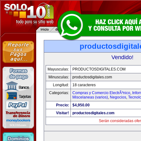
productosdigita
Vendido!
Mayusculas:
PRODUCTOSDIGITALES.COM
Minusculas:
productosdigitales.com
Longitud:
18 caracteres
Categorias:
Compras y Comercio ElectrÃ³nico
,
Info
Miscelaneas (varios)
,
Negocios
,
Tecnol
Precio:
$4,950.00
Visitar!
productosdigitales.com
Serán consideradas ofer