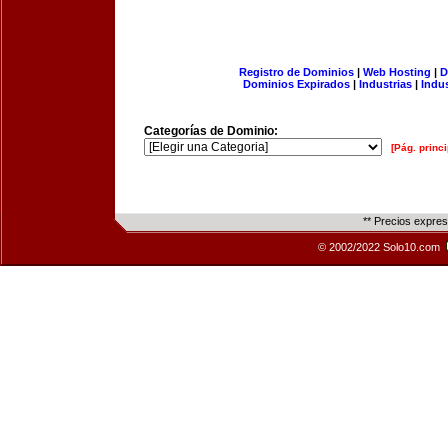
Registro de Dominios
|
Web Hosting
|
D
Dominios Expirados
|
Industrias
|
Indu
Categorías de Dominio:
[Pág. princi
** Precios expre
© 2002/2022 Solo10.com