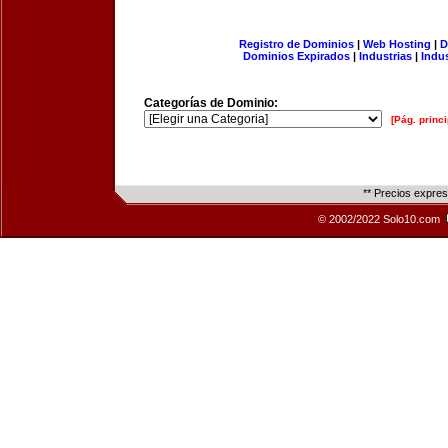
Registro de Dominios
|
Web Hosting
|
D
Dominios Expirados
|
Industrias
|
Indu
Categorías de Dominio:
[Pág. princi
** Precios expre
© 2002/2022 Solo10.com