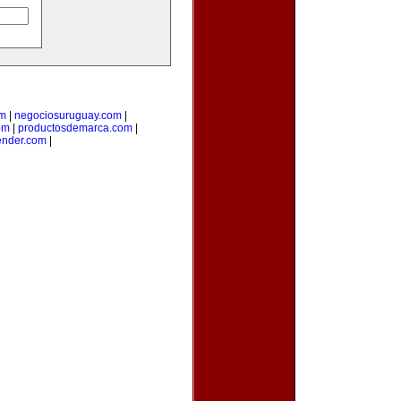
om
|
negociosuruguay.com
|
om
|
productosdemarca.com
|
ender.com
|