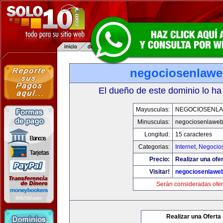
negociosenlaw
El dueño de este dominio lo ha
Mayusculas:
NEGOCIOSENL
Minusculas:
negociosenlawe
Longitud:
15 caracteres
Categorias:
Internet
,
Negocio
Precio:
Realizar una ofer
Visitar!
negociosenlawe
Serán consideradas ofer
Realizar una Oferta