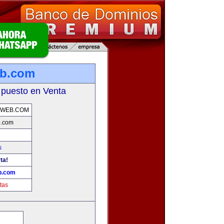
eb.com
 puesto en Venta
AWEB.COM
b.com
s
ta!
b.com
tas