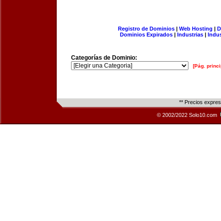
Registro de Dominios
|
Web Hosting
|
D
Dominios Expirados
|
Industrias
|
Indu
Categorías de Dominio:
[Pág. princi
** Precios expre
© 2002/2022 Solo10.com