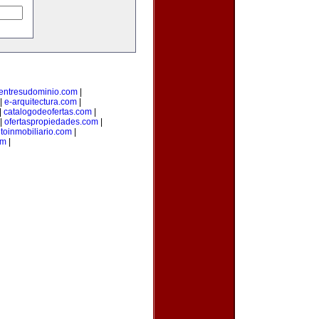
entresudominio.com
|
|
e-arquitectura.com
|
|
catalogodeofertas.com
|
|
ofertaspropiedades.com
|
oinmobiliario.com
|
om
|