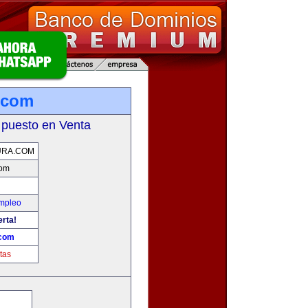
a.com
 puesto en Venta
URA.COM
com
Empleo
erta!
.com
tas