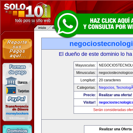
negociostecnolog
El dueño de este dominio lo ha
Mayusculas:
NEGOCIOSTECNOL
Minusculas:
negociostecnologico
Longitud:
20 caracteres
Categorias:
Negocios
,
TecnologÃ
Precio:
Realizar una oferta!
Visitar!
negociostecnologic
Serán consideradas ofer
Realizar una Oferta