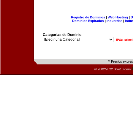
Registro de Dominios
|
Web Hosting
|
D
Dominios Expirados
|
Industrias
|
Indu
Categorías de Dominio:
[Pág. princi
** Precios expre
© 2002/2022 Solo10.com