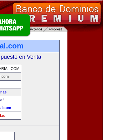
al.com
 puesto en Venta
RIAL.COM
l.com
rias
ta!
al.com
tas