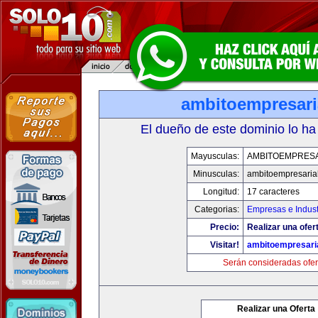
ambitoempresari
El dueño de este dominio lo ha
Mayusculas:
AMBITOEMPRESA
Minusculas:
ambitoempresaria
Longitud:
17 caracteres
Categorias:
Empresas e Indust
Precio:
Realizar una ofer
Visitar!
ambitoempresari
Serán consideradas ofer
Realizar una Oferta