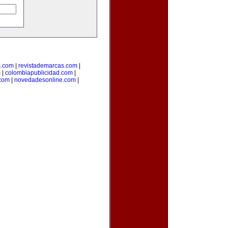
s.com
|
revistademarcas.com
|
m
|
colombiapublicidad.com
|
.com
|
novedadesonline.com
|