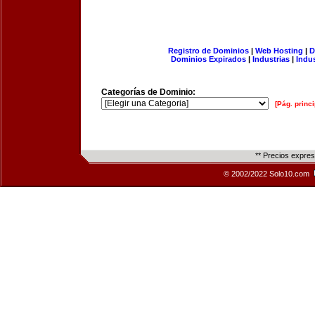
Registro de Dominios
|
Web Hosting
|
D
Dominios Expirados
|
Industrias
|
Indu
Categorías de Dominio:
[Pág. princi
** Precios expre
© 2002/2022 Solo10.com