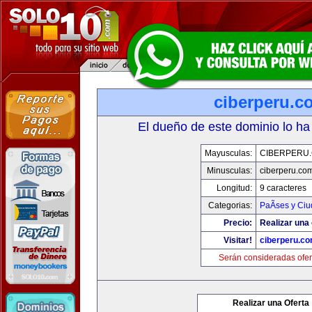
ciberperu.c
El dueño de este dominio lo ha
Mayusculas:
CIBERPERU
Minusculas:
ciberperu.co
Longitud:
9 caracteres
Categorias:
PaÃ­ses y Ci
Precio:
Realizar una 
Visitar!
ciberperu.c
Serán consideradas ofer
Realizar una Oferta