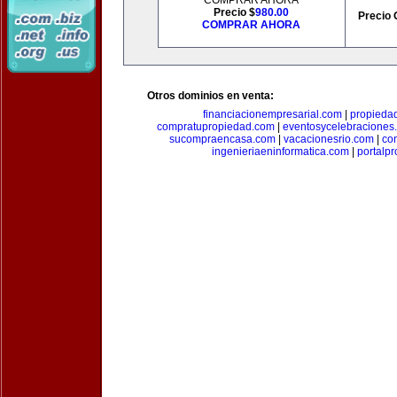
COMPRAR AHORA
Precio $
980.00
Precio 
COMPRAR AHORA
Otros dominios en venta:
financiacionempresarial.com
|
propieda
compratupropiedad.com
|
eventosycelebraciones
sucompraencasa.com
|
vacacionesrio.com
|
co
ingenieriaeninformatica.com
|
portalp