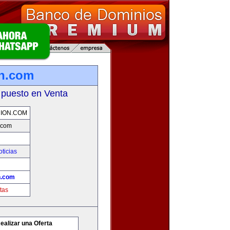
on.com
 puesto en Venta
NION.COM
.com
oticias
n.com
tas
ealizar una Oferta