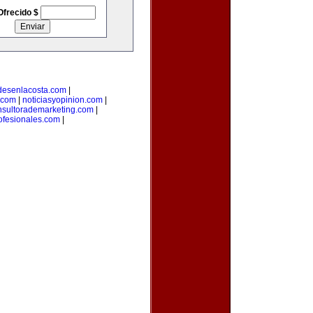
Ofrecido $
desenlacosta.com
|
.com
|
noticiasyopinion.com
|
nsultorademarketing.com
|
rofesionales.com
|