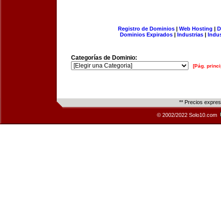
Registro de Dominios
|
Web Hosting
|
D
Dominios Expirados
|
Industrias
|
Indu
Categorías de Dominio:
[Pág. princi
** Precios expre
© 2002/2022 Solo10.com