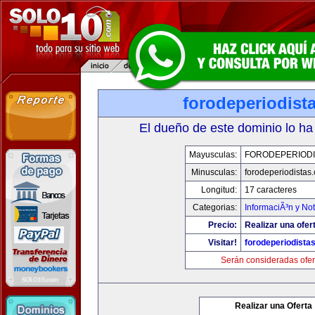
forodeperiodist
El dueño de este dominio lo ha
Mayusculas:
FORODEPERIODI
Minusculas:
forodeperiodistas
Longitud:
17 caracteres
Categorias:
InformaciÃ³n y Not
Precio:
Realizar una ofer
Visitar!
forodeperiodista
Serán consideradas ofer
Realizar una Oferta