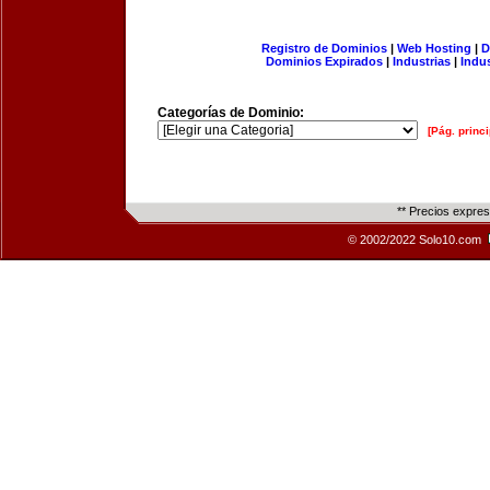
Registro de Dominios
|
Web Hosting
|
D
Dominios Expirados
|
Industrias
|
Indu
Categorías de Dominio:
[Pág. princi
** Precios expre
© 2002/2022 Solo10.com