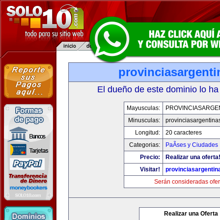
provinciasargent
El dueño de este dominio lo ha
Mayusculas:
PROVINCIASARGE
Minusculas:
provinciasargentina
Longitud:
20 caracteres
Categorias:
PaÃ­ses y Ciudades
Precio:
Realizar una oferta
Visitar!
provinciasargenti
Serán consideradas ofer
Realizar una Oferta