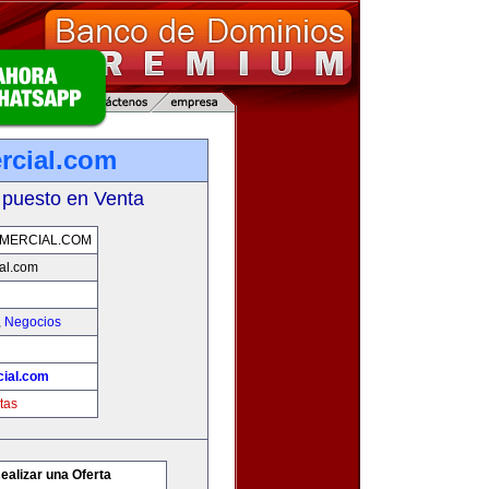
rcial.com
 puesto en Venta
MERCIAL.COM
al.com
,
Negocios
ial.com
tas
ealizar una Oferta