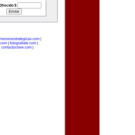
Ofrecido $
rsionesestrategicas.com
|
.com
|
fotografiate.com
|
|
contactoclave.com
|