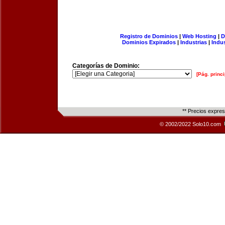
Registro de Dominios
|
Web Hosting
|
D
Dominios Expirados
|
Industrias
|
Indu
Categorías de Dominio:
[Pág. princi
** Precios expre
© 2002/2022 Solo10.com