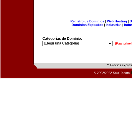
Registro de Dominios
|
Web Hosting
|
D
Dominios Expirados
|
Industrias
|
Indu
Categorías de Dominio:
[Pág. princi
** Precios expre
© 2002/2022 Solo10.com