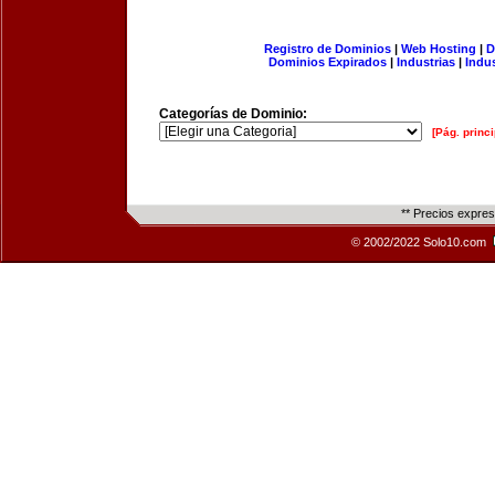
Registro de Dominios
|
Web Hosting
|
D
Dominios Expirados
|
Industrias
|
Indu
Categorías de Dominio:
[Pág. princi
** Precios expre
© 2002/2022 Solo10.com