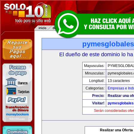
pymesglobale
El dueño de este dominio lo ha
Mayusculas:
PYMESGLOBA
Minusculas:
pymesglobales
Longitud:
13 caracteres
Categorias:
Empresas e Indu
Precio:
Realizar una of
Visitar!
pymesglobales
Serán consideradas ofer
Realizar una Oferta