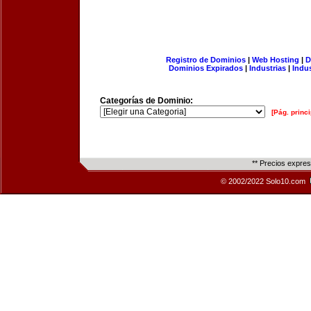
Registro de Dominios
|
Web Hosting
|
D
Dominios Expirados
|
Industrias
|
Indu
Categorías de Dominio:
[Pág. princi
** Precios expre
© 2002/2022 Solo10.com