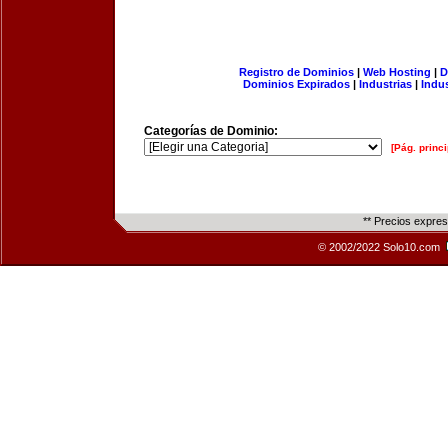
Registro de Dominios
|
Web Hosting
|
D
Dominios Expirados
|
Industrias
|
Indu
Categorías de Dominio:
[Pág. princi
** Precios expre
© 2002/2022 Solo10.com