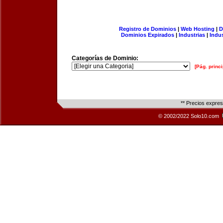
Registro de Dominios
|
Web Hosting
|
D
Dominios Expirados
|
Industrias
|
Indu
Categorías de Dominio:
[Pág. princi
** Precios expre
© 2002/2022 Solo10.com