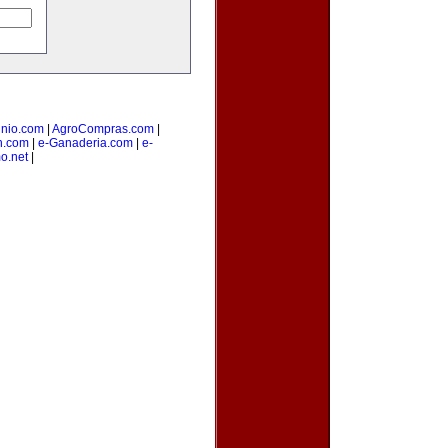
nio.com
|
AgroCompras.com
|
n.com
|
e-Ganaderia.com
|
e-
o.net
|