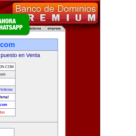
.com
 puesto en Venta
ON.COM
com
Noticias
ferta!
.com
tas